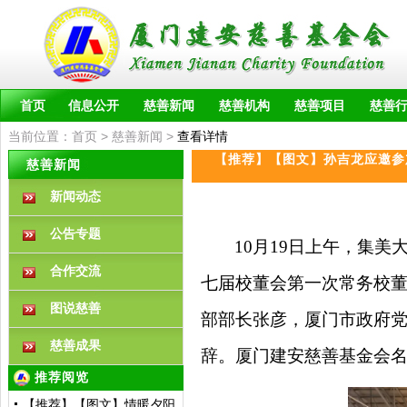
首页
信息公开
慈善新闻
慈善机构
慈善项目
慈善
当前位置：
首页
>
慈善新闻
>
查看详情
【推荐】【图文】孙吉龙应邀参
慈善新闻
新闻动态
公告专题
10月19日上午，集美
合作交流
七届校董会第一次常务校
图说慈善
部部长张彦，厦门市政府
慈善成果
辞。厦门建安慈善基金会
推荐阅览
【推荐】【图文】情暖夕阳