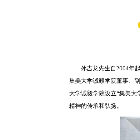
孙
吉龙先生自
2004年
集美大学
诚毅学院董事、
大学
诚毅学院
设立
“集美
大
精神的
传承
和弘扬
。