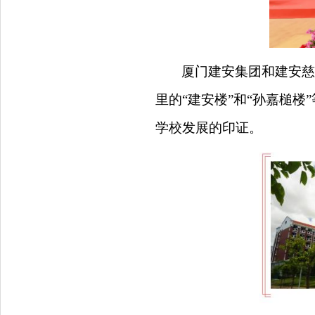
厦门建安集团
和建安慈
里
的
“
建安
楼
”
和
“
孙
嘉槌
楼
学校
发展的
印证
。