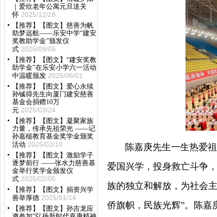
｜爱欣老年公寓元旦送关
2025/12/28
怀
【推荐】【图文】慈善为帆
助梦远航——乐安中学“建安
奖教助学金”颁发仪
2025/09/05
式
【推荐】【图文】“建安奖教
助学金”在乐安小学六一活动
2025/06/01
中温暖颁发
【推荐】【图文】爱心永续
孙铖得先生向厦门建安慈善
基金会捐赠10万
2025/03/24
元
【推荐】【图文】凝聚家族
力量，传承先祖荣光 ——记
孙嘉槌教育基金奖学金颁奖
2025/02/10
活动
陈嘉庚先生一生热爱祖
【推荐】【图文】激励学子
逐梦前行 ——张水力慈善基
爱国兴学，投身救亡斗争
金举行奖学金颁发仪
2025/02/05
式
族的独立和解放，为社会
【推荐】【图文】捐资兴学
2025/01/14
善举厚德
侨旗帜，民族光辉”。陈嘉
【推荐】【图文】孙吉龙应
邀参加“弘扬新时代嘉庚精神