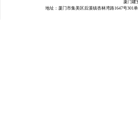
厦门建
地址：厦门市集美区后溪镇杏林湾路1647号301单元之