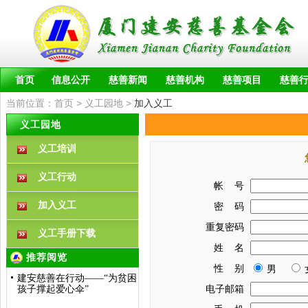
首页
信息公开
慈善新闻
慈善机构
慈善项目
慈善
当前位置：
首页
>
义工园地
>
加入义工
义工园地
义工培训
义工行动
帐 号
加入义工
密 码
重复密码
义工手册下载
姓 名
推荐阅览
性 别
男
建安慈善在行动——“为贫困
孩子撑起爱心伞”
电子邮箱