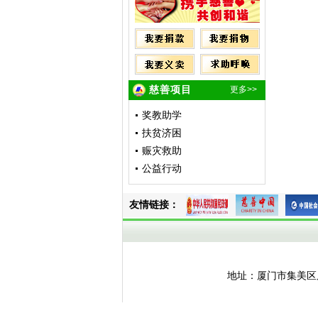
150000 元
禹 雪
5000 元
林恒舟
4200 元
孙贵娴
2700 元
孙贵琳
150000 元
王顺平
2700 元
孙贵琳
慈善项目
更多>>
5000 元
林恒舟
100000 元
厦门嘉锭新...
奖教助学
5000 元
林恒舟
扶贫济困
2700 元
孙贵琳
赈灾救助
2374 元
徐锡伟
公益行动
2700 元
孙贵琳
5000 元
林恒舟
600 元
王薏程
友情链接：
2700 元
孙贵琳
5000 元
林恒舟
5000 元
泰国 Wang ...
180000 元
禹雪
160000 元
地址：厦门市集美区后溪
王顺平
2700 元
孙贵琳
5000 元
林恒舟