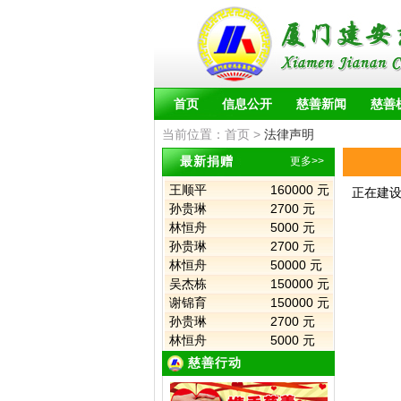
2700 元
孙贵琳
2374 元
徐锡伟
2700 元
孙贵琳
5000 元
林恒舟
600 元
王薏程
首页
信息公开
慈善新闻
慈善
2700 元
孙贵琳
5000 元
林恒舟
当前位置：
首页
>
法律声明
5000 元
泰国 Wang ...
最新捐赠
更多>>
180000 元
禹雪
160000 元
王顺平
正在建
2700 元
孙贵琳
5000 元
林恒舟
2700 元
孙贵琳
50000 元
林恒舟
150000 元
吴杰栋
150000 元
谢锦育
2700 元
孙贵琳
5000 元
林恒舟
150000 元
吴杰栋
慈善行动
150000 元
谢锦育
9000 元
叶水福物流...