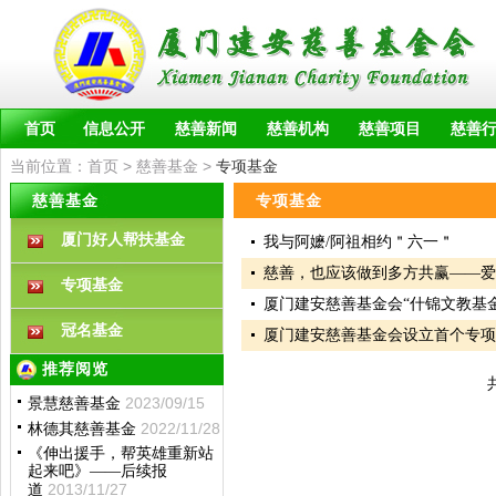
首页
信息公开
慈善新闻
慈善机构
慈善项目
慈善
当前位置：
首页
>
慈善基金
>
专项基金
慈善基金
专项基金
厦门好人帮扶基金
我与阿嬷/阿祖相约＂六一＂
慈善，也应该做到多方共赢——爱
专项基金
厦门建安慈善基金会“什锦文教基金
冠名基金
厦门建安慈善基金会设立首个专
推荐阅览
共
2023/09/15
景慧慈善基金
2022/11/28
林德其慈善基金
《伸出援手，帮英雄重新站
起来吧》——后续报
2013/11/27
道